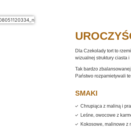
UROCZYŚ
Dla Czekolady tort to rze
wizualnej struktury ciasta i
Tak bardzo zbalansowanej k
Państwo rozpamietywali ten
SMAKI
Chrupiąca z maliną i pr
Leśne, owocowe z karm
Kokosowe, malinowe z 