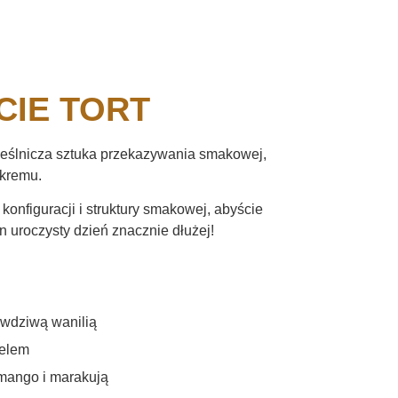
CIE TORT
mieślnicza sztuka przekazywania smakowej,
 kremu.
onfiguracji i struktury smakowej, abyście
 uroczysty dzień znacznie dłużej!
awdziwą wanilią
elem
mango i marakują