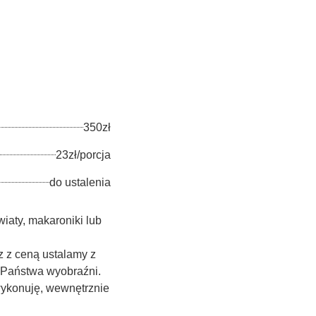
350zł
23zł/porcja
do ustalenia
wiaty, makaroniki lub
z z ceną ustalamy z
 Państwa wyobraźni.
 wykonuję, wewnętrznie