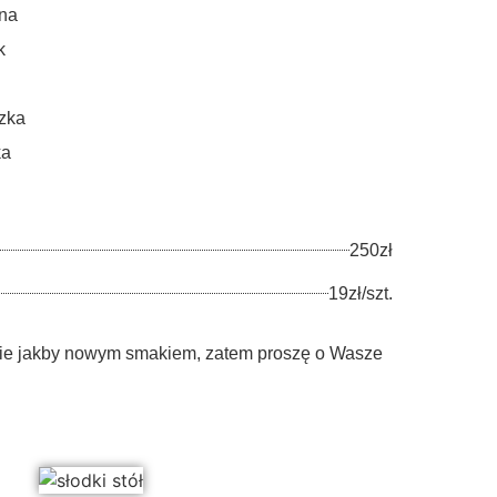
ina
k
czka
ka
250zł
19zł/szt.
ie jakby nowym smakiem, zatem proszę o Wasze