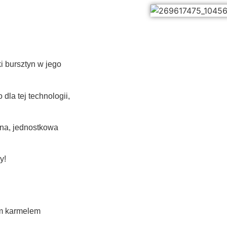
i bursztyn w jego
dla tej technologii,
lna, jednostkowa
y!
m karmelem