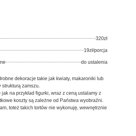
320zł
19zł/porcja
jne
do ustalenia
drobne dekoracje takie jak kwiaty, makaroniki lub
y strukturą zamszu.
jak na przykład figurki, wraz z ceną ustalamy z
kowe koszty są zależne od Państwa wyobraźni.
nam, toteż takich tortów nie wykonuję, wewnętrznie